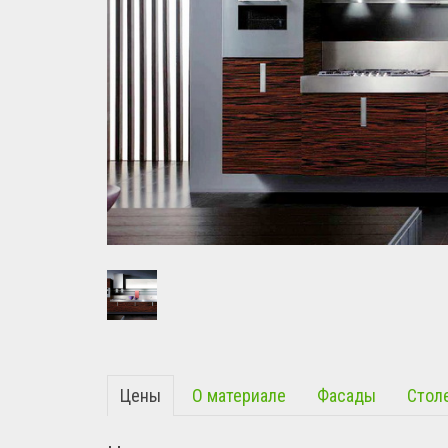
Цены
О материале
Фасады
Стол