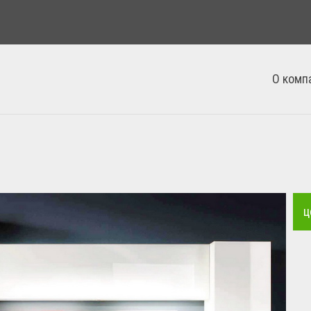
О комп
ц