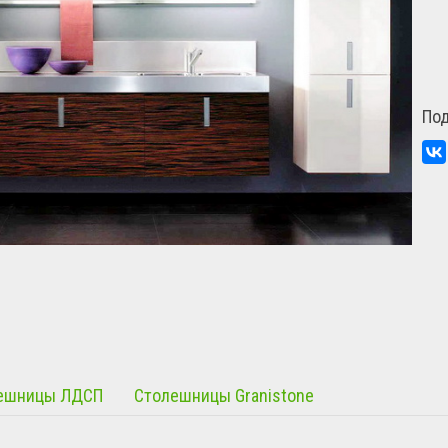
По
ешницы ЛДСП
Столешницы Granistone