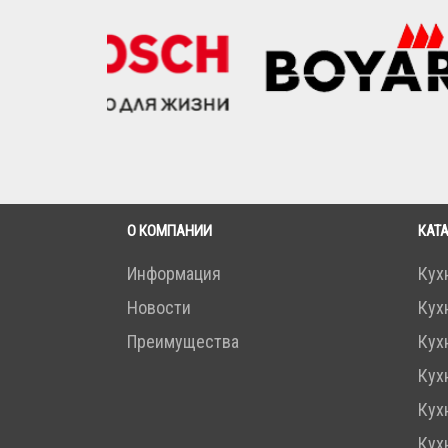
О КОМПАНИИ
КАТ
Информация
Кух
Новости
Кух
Преимущества
Кух
Кух
Кух
Кух